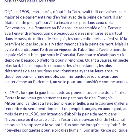
plus sacrées de la Civilisation.
Déjà, en 1908, Jean Jaurès, député du Tarn, avait failli convaincre une
majorité de parlementaires d’en finir avec de la peine de mort. Il s’en
était fallu de peu qu’il parvînt à inscrire ses pas dans ceux de la
Convention. Le 4 Brumaire an IV, dans une assemblée où la Terreur
avait engendré l’exécution de beaucoup de ses membres et partout
dans le pays, de milliers de Français, les conventionnels avaient voté la
première loi par laquelle la Nation renonçait à la peine de mort. Mais ils
avaient conditionné l’entrée en vigueur de l’abolition à l’avènement de
la paix civile, si bien que sous le Consulat, Bonaparte n’avait pas eu à
déployer beaucoup d’efforts pour y renoncer. Quant à Jaurès, un siècle
plus tard, il lui manqua le concours des circonstances, les plus
déterminés de ses soutiens abolitionnistes ayant vu leurs ardeurs
douchées par un crime ignoble, commis quelques jours avant que
n’intervienne au Parlement, un vote pourtant considéré comme acquis.
En 1981, lorsque la gauche accède au pouvoir, tout reste donc à faire.
Certes le nouveau gouvernement ne part pas de rien. François
Mitterrand, candidat à l’élection présidentielle, a eu le courage d’aller à
l’encontre du sentiment dominant du peuple français, en annonçant, au
mois de mars 1980, son intention d’abolir la peine de mort, dans
l’hypothèse où il serait élu. Dans l’esprit du nouveau chef de l’État, nul
ne pouvait s’opposer à la volonté d’un homme lorsqu’elle aspirait à de
nouvelles conquêtes pour le progrès humain. Son intelligence politique