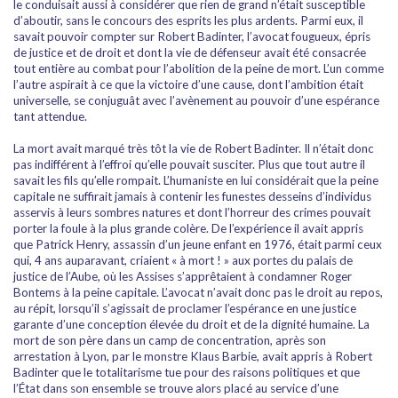
le conduisait aussi à considérer que rien de grand n’était susceptible
d’aboutir, sans le concours des esprits les plus ardents. Parmi eux, il
savait pouvoir compter sur Robert Badinter, l’avocat fougueux, épris
de justice et de droit et dont la vie de défenseur avait été consacrée
tout entière au combat pour l’abolition de la peine de mort. L’un comme
l’autre aspirait à ce que la victoire d’une cause, dont l’ambition était
universelle, se conjuguât avec l’avènement au pouvoir d’une espérance
tant attendue.
La mort avait marqué très tôt la vie de Robert Badinter. Il n’était donc
pas indifférent à l’effroi qu’elle pouvait susciter. Plus que tout autre il
savait les fils qu’elle rompait. L’humaniste en lui considérait que la peine
capitale ne suffirait jamais à contenir les funestes desseins d’individus
asservis à leurs sombres natures et dont l’horreur des crimes pouvait
porter la foule à la plus grande colère. De l’expérience il avait appris
que Patrick Henry, assassin d’un jeune enfant en 1976, était parmi ceux
qui, 4 ans auparavant, criaient « à mort ! » aux portes du palais de
justice de l’Aube, où les Assises s’apprêtaient à condamner Roger
Bontems à la peine capitale. L’avocat n’avait donc pas le droit au repos,
au répit, lorsqu’il s’agissait de proclamer l’espérance en une justice
garante d’une conception élevée du droit et de la dignité humaine. La
mort de son père dans un camp de concentration, après son
arrestation à Lyon, par le monstre Klaus Barbie, avait appris à Robert
Badinter que le totalitarisme tue pour des raisons politiques et que
l’État dans son ensemble se trouve alors placé au service d’une