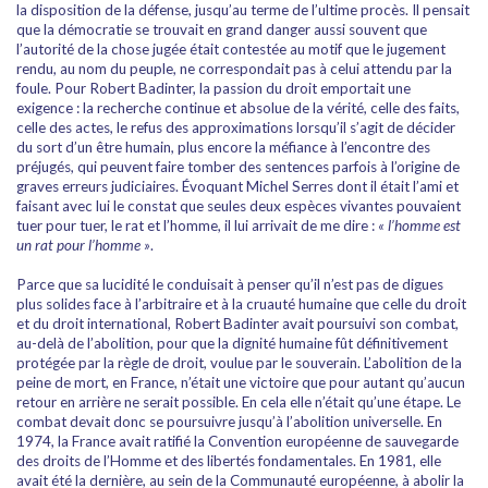
la disposition de la défense, jusqu’au terme de l’ultime procès. Il pensait
que la démocratie se trouvait en grand danger aussi souvent que
l’autorité de la chose jugée était contestée au motif que le jugement
rendu, au nom du peuple, ne correspondait pas à celui attendu par la
foule. Pour Robert Badinter, la passion du droit emportait une
exigence : la recherche continue et absolue de la vérité, celle des faits,
celle des actes, le refus des approximations lorsqu’il s’agit de décider
du sort d’un être humain, plus encore la méfiance à l’encontre des
préjugés, qui peuvent faire tomber des sentences parfois à l’origine de
graves erreurs judiciaires. Évoquant Michel Serres dont il était l’ami et
faisant avec lui le constat que seules deux espèces vivantes pouvaient
tuer pour tuer, le rat et l’homme, il lui arrivait de me dire :
« l’homme est
un rat pour l’homme »
.
Parce que sa lucidité le conduisait à penser qu’il n’est pas de digues
plus solides face à l’arbitraire et à la cruauté humaine que celle du droit
et du droit international, Robert Badinter avait poursuivi son combat,
au-delà de l’abolition, pour que la dignité humaine fût définitivement
protégée par la règle de droit, voulue par le souverain. L’abolition de la
peine de mort, en France, n’était une victoire que pour autant qu’aucun
retour en arrière ne serait possible. En cela elle n’était qu’une étape. Le
combat devait donc se poursuivre jusqu’à l’abolition universelle. En
1974, la France avait ratifié la Convention européenne de sauvegarde
des droits de l’Homme et des libertés fondamentales. En 1981, elle
avait été la dernière, au sein de la Communauté européenne, à abolir la