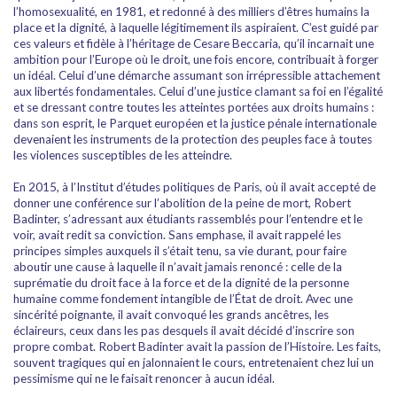
l’homosexualité, en 1981, et redonné à des milliers d’êtres humains la
place et la dignité, à laquelle légitimement ils aspiraient. C’est guidé par
ces valeurs et fidèle à l’héritage de Cesare Beccaria, qu’il incarnait une
ambition pour l’Europe où le droit, une fois encore, contribuait à forger
un idéal. Celui d’une démarche assumant son irrépressible attachement
aux libertés fondamentales. Celui d’une justice clamant sa foi en l’égalité
et se dressant contre toutes les atteintes portées aux droits humains :
dans son esprit, le Parquet européen et la justice pénale internationale
devenaient les instruments de la protection des peuples face à toutes
les violences susceptibles de les atteindre.
En 2015, à l’Institut d’études politiques de Paris, où il avait accepté de
donner une conférence sur l’abolition de la peine de mort, Robert
Badinter, s’adressant aux étudiants rassemblés pour l’entendre et le
voir, avait redit sa conviction. Sans emphase, il avait rappelé les
principes simples auxquels il s’était tenu, sa vie durant, pour faire
aboutir une cause à laquelle il n’avait jamais renoncé : celle de la
suprématie du droit face à la force et de la dignité de la personne
humaine comme fondement intangible de l’État de droit. Avec une
sincérité poignante, il avait convoqué les grands ancêtres, les
éclaireurs, ceux dans les pas desquels il avait décidé d’inscrire son
propre combat. Robert Badinter avait la passion de l’Histoire. Les faits,
souvent tragiques qui en jalonnaient le cours, entretenaient chez lui un
pessimisme qui ne le faisait renoncer à aucun idéal.