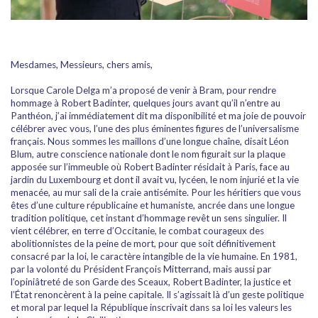
Mesdames, Messieurs, chers amis,
Lorsque Carole Delga m’a proposé de venir à Bram, pour rendre
hommage à Robert Badinter, quelques jours avant qu’il n’entre au
Panthéon, j’ai immédiatement dit ma disponibilité et ma joie de pouvoir
célébrer avec vous, l’une des plus éminentes figures de l’universalisme
français. Nous sommes les maillons d’une longue chaîne, disait Léon
Blum, autre conscience nationale dont le nom figurait sur la plaque
apposée sur l’immeuble où Robert Badinter résidait à Paris, face au
jardin du Luxembourg et dont il avait vu, lycéen, le nom injurié et la vie
menacée, au mur sali de la craie antisémite. Pour les héritiers que vous
êtes d’une culture républicaine et humaniste, ancrée dans une longue
tradition politique, cet instant d’hommage revêt un sens singulier. Il
vient célébrer, en terre d’Occitanie, le combat courageux des
abolitionnistes de la peine de mort, pour que soit définitivement
consacré par la loi, le caractère intangible de la vie humaine. En 1981,
par la volonté du Président François Mitterrand, mais aussi par
l’opiniâtreté de son Garde des Sceaux, Robert Badinter, la justice et
l’État renoncèrent à la peine capitale. Il s’agissait là d’un geste politique
et moral par lequel la République inscrivait dans sa loi les valeurs les