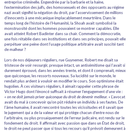
entreprise criminelle. Engendrée par la barbarie et la haine,
l’extermination des juifs, des homosexuels et des opposants au régime
nazi avait signifié la négation du droit, par l’asservissement de millions
d’innocents à une mécanique implacablement meurtrière. Dans le
temps long de l’histoire de l’Humanité, la Shoah avait symbolisé la
monstruosité dont les hommes pouvaient se montrer capables. Elle
avait atteint Robert Badinter dans sa chair. Comment la démocratie,
une fois rétablie dans ses institutions et dans ses principes, pouvait-elle
perpétuer une peine dont l’usage politique arbitraire avait suscité tant
de malheur ?
Lors de nos déjeuners réguliers, rue Guynemer, Robert me disait sa
tristesse de voir ressurgir, presque intact, un antisémitisme qui l’avait si
durement éprouvé, dans les années trente, et dont il comprenait, mieux
que quiconque, les ressorts nouveaux. Sa lucidité sur le monde, le
rendait plus ardent à vouloir en modifier le cours. Son optimisme était
hugolien. À ces visiteurs réguliers, il aimait rappeler cette phrase de
Victor Hugo dont l’énoncé suffisait à résumer l’engagement d’une vie :
« on ne doit jamais priver quiconque du droit de devenir meilleur. »
L’avocat
avait du mal à concevoir qu’on pût réduire un individu à ses fautes. De
l’âme humaine, il avait rencontré toutes les vicissitudes et il savait que
le jugement qui a de la valeur et qui protège chacun d’entre nous de
l’arbitraire, ou plus prosaïquement de l’erreur judicaire, est rendu sur le
fondement du droit. Il affirmait avec passion que dans un État de droit,
le droit ne peut passer que si tous les recours qu’il prévoit demeurent à