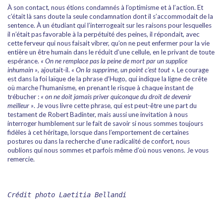
À son contact, nous étions condamnés à l’optimisme et à l’action. Et
c’était là sans doute la seule condamnation dont il s’accommodait de la
sentence. À un étudiant qui l’interrogeait sur les raisons pour lesquelles
il n’était pas favorable à la perpétuité des peines, il répondait, avec
cette ferveur qui nous faisait vibrer, qu’on ne peut enfermer pour la vie
entière un être humain dans le réduit d’une cellule, en le privant de toute
espérance.
« On ne remplace pas la peine de mort par un supplice
inhumain »
, ajoutait-il.
« On la supprime, un point c’est tout ».
Le courage
est dans la foi laïque de la phrase d’Hugo, qui indique la ligne de crête
où marche l’humanisme, en prenant le risque à chaque instant de
trébucher :
« on ne doit jamais priver quiconque du droit de devenir
meilleur »
. Je vous livre cette phrase, qui est peut-être une part du
testament de Robert Badinter, mais aussi une invitation à nous
interroger humblement sur le fait de savoir si nous sommes toujours
fidèles à cet héritage, lorsque dans l’emportement de certaines
postures ou dans la recherche d’une radicalité de confort, nous
oublions qui nous sommes et parfois même d’où nous venons. Je vous
remercie.
Crédit photo Laetitia Bellandi