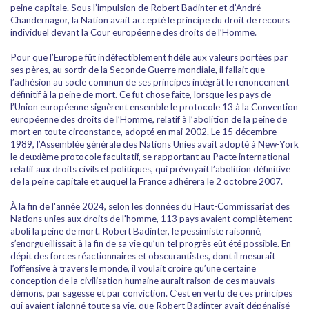
peine capitale. Sous l’impulsion de Robert Badinter et d’André
Chandernagor, la Nation avait accepté le principe du droit de recours
individuel devant la Cour européenne des droits de l’Homme.
Pour que l’Europe fût indéfectiblement fidèle aux valeurs portées par
ses pères, au sortir de la Seconde Guerre mondiale, il fallait que
l’adhésion au socle commun de ses principes intégrât le renoncement
définitif à la peine de mort. Ce fut chose faite, lorsque les pays de
l’Union européenne signèrent ensemble le protocole 13 à la Convention
européenne des droits de l’Homme, relatif à l’abolition de la peine de
mort en toute circonstance, adopté en mai 2002. Le 15 décembre
1989, l’Assemblée générale des Nations Unies avait adopté à New-York
le deuxième protocole facultatif, se rapportant au Pacte international
relatif aux droits civils et politiques, qui prévoyait l’abolition définitive
de la peine capitale et auquel la France adhérera le 2 octobre 2007.
À la fin de l'année 2024, selon les données du Haut-Commissariat des
Nations unies aux droits de l'homme, 113 pays avaient complètement
aboli la peine de mort. Robert Badinter, le pessimiste raisonné,
s’enorgueillissait à la fin de sa vie qu’un tel progrès eût été possible. En
dépit des forces réactionnaires et obscurantistes, dont il mesurait
l’offensive à travers le monde, il voulait croire qu’une certaine
conception de la civilisation humaine aurait raison de ces mauvais
démons, par sagesse et par conviction. C’est en vertu de ces principes
qui avaient jalonné toute sa vie, que Robert Badinter avait dépénalisé