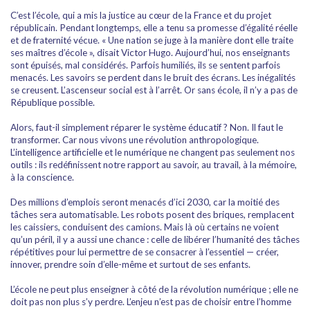
C’est l’école, qui a mis la justice au cœur de la France et du projet
républicain. Pendant longtemps, elle a tenu sa promesse d’égalité réelle
et de fraternité vécue. « Une nation se juge à la manière dont elle traite
ses maîtres d’école », disait Victor Hugo. Aujourd’hui, nos enseignants
sont épuisés, mal considérés. Parfois humiliés, ils se sentent parfois
menacés. Les savoirs se perdent dans le bruit des écrans. Les inégalités
se creusent. L’ascenseur social est à l’arrêt. Or sans école, il n’y a pas de
République possible.
Alors, faut-il simplement réparer le système éducatif ? Non. Il faut le
transformer. Car nous vivons une révolution anthropologique.
L’intelligence artificielle et le numérique ne changent pas seulement nos
outils : ils redéfinissent notre rapport au savoir, au travail, à la mémoire,
à la conscience.
Des millions d’emplois seront menacés d’ici 2030, car la moitié des
tâches sera automatisable. Les robots posent des briques, remplacent
les caissiers, conduisent des camions. Mais là où certains ne voient
qu’un péril, il y a aussi une chance : celle de libérer l’humanité des tâches
répétitives pour lui permettre de se consacrer à l’essentiel — créer,
innover, prendre soin d’elle-même et surtout de ses enfants.
L’école ne peut plus enseigner à côté de la révolution numérique ; elle ne
doit pas non plus s’y perdre. L’enjeu n’est pas de choisir entre l’homme