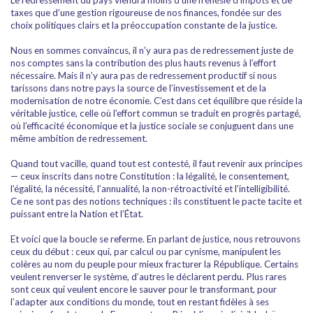
Le redressement du pays viendra moins d’une frénésie d’impôts et de
taxes que d’une gestion rigoureuse de nos finances, fondée sur des
choix politiques clairs et la préoccupation constante de la justice.
Nous en sommes convaincus, il n’y aura pas de redressement juste de
nos comptes sans la contribution des plus hauts revenus à l’effort
nécessaire. Mais il n’y aura pas de redressement productif si nous
tarissons dans notre pays la source de l’investissement et de la
modernisation de notre économie. C’est dans cet équilibre que réside la
véritable justice, celle où l’effort commun se traduit en progrès partagé,
où l’efficacité économique et la justice sociale se conjuguent dans une
même ambition de redressement.
Quand tout vacille, quand tout est contesté, il faut revenir aux principes
— ceux inscrits dans notre Constitution : la légalité, le consentement,
l’égalité, la nécessité, l’annualité, la non-rétroactivité et l’intelligibilité.
Ce ne sont pas des notions techniques : ils constituent le pacte tacite et
puissant entre la Nation et l’État.
Et voici que la boucle se referme. En parlant de justice, nous retrouvons
ceux du début : ceux qui, par calcul ou par cynisme, manipulent les
colères au nom du peuple pour mieux fracturer la République. Certains
veulent renverser le système, d’autres le déclarent perdu. Plus rares
sont ceux qui veulent encore le sauver pour le transformant, pour
l’adapter aux conditions du monde, tout en restant fidèles à ses