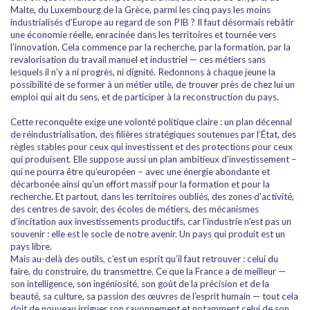
Malte, du Luxembourg de la Grèce, parmi les cinq pays les moins
industrialisés d’Europe au regard de son PIB ? Il faut désormais rebâtir
une économie réelle, enracinée dans les territoires et tournée vers
l’innovation. Cela commence par la recherche, par la formation, par la
revalorisation du travail manuel et industriel — ces métiers sans
lesquels il n’y a ni progrès, ni dignité. Redonnons à chaque jeune la
possibilité de se former à un métier utile, de trouver près de chez lui un
emploi qui ait du sens, et de participer à la reconstruction du pays.
Cette reconquête exige une volonté politique claire : un plan décennal
de réindustrialisation, des filières stratégiques soutenues par l’État, des
règles stables pour ceux qui investissent et des protections pour ceux
qui produisent. Elle suppose aussi un plan ambitieux d’investissement –
qui ne pourra être qu’européen – avec une énergie abondante et
décarbonée ainsi qu’un effort massif pour la formation et pour la
recherche. Et partout, dans les territoires oubliés, des zones d’activité,
des centres de savoir, des écoles de métiers, des mécanismes
d’incitation aux investissements productifs, car l’industrie n’est pas un
souvenir : elle est le socle de notre avenir. Un pays qui produit est un
pays libre.
Mais au-delà des outils, c’est un esprit qu’il faut retrouver : celui du
faire, du construire, du transmettre. Ce que la France a de meilleur —
son intelligence, son ingéniosité, son goût de la précision et de la
beauté, sa culture, sa passion des œuvres de l’esprit humain — tout cela
doit de nouveau irriguer son rayonnement et notamment celui de son