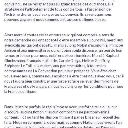
convaincu, ne se résignent pas au grand fracas des outrances, à la
stratégie de l’affrontement de tous contre tous, à l’ascension de
l’extrême droite jusqu’aux portes du pouvoir. Ils savent que nous
pouvons gagner, si nous sommes unis autour de lignes claires.
Alors merci à toutes celles et tous ceux qui ont compris le sens de
notre démarche qui ont accepté d’être ensemble aujourd’hui, merci aux
syndicalistes qui ont débattu, merci au prix Nobel d’économie, Philippe
Aghion et aux universitaires qui ont bien voulu dispenser un peu de leur
temps précieux pour nous éclairer de leurs lumières. Merci à Raphael
Glucksmann, François Hollande, Carole Delga, Hélène Geoffroy,
Stéphane Le Foll, aux maires, aux parlementaires, à toutes les
composantes de La Convention pour leur présence. Vous êtes chez
vous avec nous, comme nous aspirons à être chez nous avec vous, car il
nous faudra bien constituer une force et faire se lever des millions de
Françaises et de Français, si nous voulons créer les conditions pour que
la France continue.
Dans l'histoire parfois, le réel s'impose avec une force telle qu’aucun
discours, aucune fiction ni aucun compromis ne peut parvenir à
contenir. Tôt ou tard les illusions finissent par se briser sur l'écueil des
faits. Nous en sommes là, désormais et comme Nation nous vivons l'un
de ces moments historiques où tout semble se défaire, où l'urgence