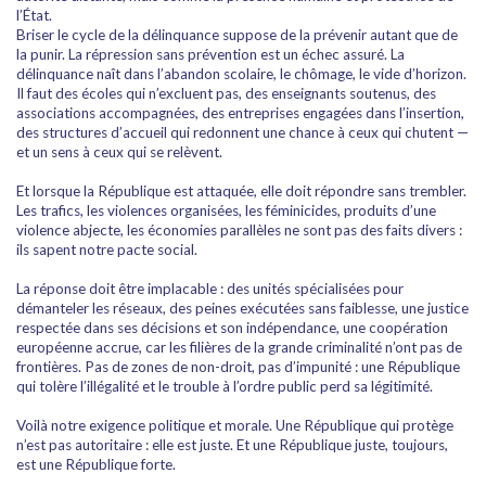
l’État.
Briser le cycle de la délinquance suppose de la prévenir autant que de
la punir. La répression sans prévention est un échec assuré. La
délinquance naît dans l’abandon scolaire, le chômage, le vide d’horizon.
Il faut des écoles qui n’excluent pas, des enseignants soutenus, des
associations accompagnées, des entreprises engagées dans l’insertion,
des structures d’accueil qui redonnent une chance à ceux qui chutent —
et un sens à ceux qui se relèvent.
Et lorsque la République est attaquée, elle doit répondre sans trembler.
Les trafics, les violences organisées, les féminicides, produits d’une
violence abjecte, les économies parallèles ne sont pas des faits divers :
ils sapent notre pacte social.
La réponse doit être implacable : des unités spécialisées pour
démanteler les réseaux, des peines exécutées sans faiblesse, une justice
respectée dans ses décisions et son indépendance, une coopération
européenne accrue, car les filières de la grande criminalité n’ont pas de
frontières. Pas de zones de non-droit, pas d’impunité : une République
qui tolère l’illégalité et le trouble à l’ordre public perd sa légitimité.
Voilà notre exigence politique et morale. Une République qui protège
n’est pas autoritaire : elle est juste. Et une République juste, toujours,
est une République forte.