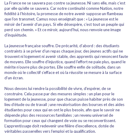
La France ne se sauvera pas contre sa jeunesse. Ni sans elle, mais c’est
par elle qu’elle se sauvera. Car notre continuité comme Nation, notre
fidélité à l’histoire, la promesse de notre avenir suppose un flambeau
que l’on transmet. Camus nous enseignait que : « La jeunesse est le
miroir de l’avenir d’un pays. Si elle désespère, c’est tout un peuple qui
perd son chemin. » Et ce miroir, aujourd’hui, nous renvoie une image
d’inquiétude.
La jeunesse française souffre. De précarité, d’abord : des étudiants
contraints à se priver d’un repas chaque jour, des jeunes actifs qui ne
trouvent ni logement ni avenir stable, des apprentis qui renoncent faute
de moyens. Elle souffre d’injustice, quand l’effort ne paie plus, quand le
mérite n’ouvre plus de portes. Elle souffre enfin de solitude, dans un
monde où le collectif s’efface et où la réussite se mesure à la surface
d’un écran.
Nous devons lui rendre la possibilité de vivre, d’espérer, de se
construire. Cela passe par des mesures simples : un plan pour le
logement de la jeunesse, pour que chacun puisse habiter près de son
lieu d’étude ou de travail ; une revalorisation des bourses et des aides
étudiantes pour ceux qui en ont le plus besoin, afin que le savoir ne
dépende plus des ressources familiales ; un revenu universel de
formation pour ceux qui changent de voie ou se reconvertissent.
L’apprentissage doit redevenir une filière d’excellence, dotée de
véritables passerelles vers l’emploi et la qualification.