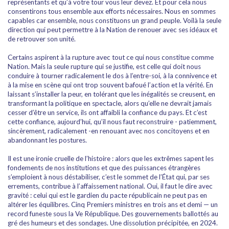
représentants et qu’à votre tour vous leur devez. Et pour cela nous
consentirons tous ensemble aux efforts nécessaires. Nous en sommes
capables car ensemble, nous constituons un grand peuple. Voilà la seule
direction qui peut permettre à la Nation de renouer avec ses idéaux et
de retrouver son unité.
Certains aspirent à la rupture avec tout ce qui nous constitue comme
Nation. Mais la seule rupture qui se justifie, est celle qui doit nous
conduire à tourner radicalement le dos à l’entre-soi, à la connivence et
à la mise en scène qui ont trop souvent bafoué l’action et la vérité. En
laissant s’installer la peur, en tolérant que les inégalités se creusent, en
transformant la politique en spectacle, alors qu’elle ne devrait jamais
cesser d’être un service, ils ont affaibli la confiance du pays. Et c’est
cette confiance, aujourd’hui, qu’il nous faut reconstruire - patiemment,
sincèrement, radicalement -en renouant avec nos concitoyens et en
abandonnant les postures.
Il est une ironie cruelle de l’histoire : alors que les extrêmes sapent les
fondements de nos institutions et que des puissances étrangères
s’emploient à nous déstabiliser, c’est le sommet de l’État qui, par ses
errements, contribue à l’affaissement national. Oui, il faut le dire avec
gravité : celui qui est le gardien du pacte républicain ne peut pas en
altérer les équilibres. Cinq Premiers ministres en trois ans et demi — un
record funeste sous la Ve République. Des gouvernements ballottés au
gré des humeurs et des sondages. Une dissolution précipitée, en 2024.