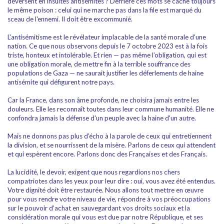
déversent en insultes antisémites ? Derrière ces mots se cache toujours
le même poison : celui qui ne marche pas dans la file est marqué du
sceau de l'ennemi. Il doit être excommunié.
L'antisémitisme est le révélateur implacable de la santé morale d'une
nation. Ce que nous observons depuis le 7 octobre 2023 est à la fois
triste, honteux et intolérable. Et rien — pas même l’obligation, qui est
une obligation morale, de mettre fin à la terrible souffrance des
populations de Gaza — ne saurait justifier les déferlements de haine
antisémite qui défigurent notre pays.
Car la France, dans son âme profonde, ne choisira jamais entre les
douleurs. Elle les reconnaît toutes dans leur commune humanité. Elle ne
confondra jamais la défense d'un peuple avec la haine d'un autre.
Mais ne donnons pas plus d’écho à la parole de ceux qui entretiennent
la division, et se nourrissent de la misère. Parlons de ceux qui attendent
et qui espèrent encore. Parlons donc des Françaises et des Français.
La lucidité, le devoir, exigent que nous regardions nos chers
compatriotes dans les yeux pour leur dire : oui, vous avez été entendus.
Votre dignité doit être restaurée. Nous allons tout mettre en œuvre
pour vous rendre votre niveau de vie, répondre à vos préoccupations
sur le pouvoir d’achat en sauvegardant vos droits sociaux et la
considération morale qui vous est due par notre République, et ses