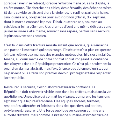
Lorsque l’avenir se rétrécit, lorsque l’effort ne mène plus à la dignité, la
colère monte. Elle cherche des cibles, des dérivatifs, des échappatoires.
Et dans ce vide se glissent alors la violence, le repli, et parfois la haine.
Lina, quinze ans, poignardée pour avoir dit non ; Nahel, dix-sept ans,
dont la mort a embrasé le pays ; Dinah, quatorze ans, poussée au
suicide par le harcèlement. Ces drames disent une même détresse : une
jeunesse livrée à elle-même, souvent sans repère, parfois sans secours,
le plus souvent sans soutien.
C’est là, dans cette fracture morale autant que sociale, que s’enracine
une part de l’insécurité qui nous ronge. L’insécurité n’est plus ce spectre
lointain relégué aux marges des grandes métropoles. Elle s’est installée,
tenace, au cœur même de notre contrat social, rongeant la confiance
des citoyens dans la République protectrice. Ce n’est plus seulement la
peur d’un danger abstrait, mais l’expérience quotidienne d’un État qui
ne parvient plus à tenir son premier devoir : protéger et faire respecter
l’ordre public.
Restaurer la sécurité, c’est d’abord restaurer la confiance. La
République doit redevenir visible, non dans les chiffres, mais dans la vie
quotidienne. Une police qui connaît les visages, comprend les tensions,
agit avant que le pire n’advienne. Des équipes ancrées, formées,
respectées, affectées et fidélisées dans des quartiers, qui parlent,
préviennent, rassurent. Une force publique perçue non comme une
autorité distante, mais comme la présence humaine et protectrice de