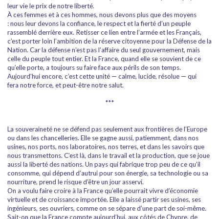
leur vie le prix de notre liberté.
À ces femmes et à ces hommes, nous devons plus que des moyens
: nous leur devons la confiance, le respect et la fierté d’un peuple
rassemblé derrière eux. Retisser ce lien entre l’armée et les Français,
c’est porter loin l’ambition de la réserve citoyenne pour la Défense de la
Nation. Car la défense n’est pas l’affaire du seul gouvernement, mais
celle du peuple tout entier. Et la France, quand elle se souvient de ce
qu’elle porte, a toujours su faire face aux périls de son temps.
Aujourd’hui encore, c’est cette unité — calme, lucide, résolue — qui
fera notre force, et peut-être notre salut.
***
La souveraineté ne se défend pas seulement aux frontières de l’Europe
ou dans les chancelleries. Elle se gagne aussi, patiemment, dans nos
usines, nos ports, nos laboratoires, nos terres, et dans les savoirs que
nous transmettons. C’est là, dans le travail et la production, que se joue
aussi la liberté des nations. Un pays qui fabrique trop peu de ce qu’il
consomme, qui dépend d’autrui pour son énergie, sa technologie ou sa
nourriture, prend le risque d’être un jour asservi.
On a voulu faire croire à la France qu’elle pourrait vivre d’économie
virtuelle et de croissance importée. Elle a laissé partir ses usines, ses
ingénieurs, ses ouvriers, comme on se sépare d’une part de soi-même.
Sait-on que la France compte aujourd’hui, aux côtés de Chypre, de