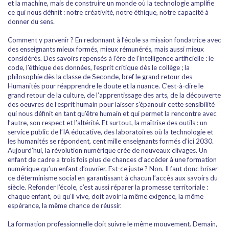
et la machine, mais de construire un monde où la technologie amplifie
ce qui nous définit : notre créativité, notre éthique, notre capacité à
donner du sens.
Comment y parvenir ? En redonnant à l’école sa mission fondatrice avec
des enseignants mieux formés, mieux rémunérés, mais aussi mieux
considérés. Des savoirs repensés à l’ère de l’intelligence artificielle : le
code, l’éthique des données, l’esprit critique dès le collège ; la
philosophie dès la classe de Seconde, bref le grand retour des
Humanités pour réapprendre le doute et la nuance. C’est-à-dire le
grand retour de la culture, de l’apprentissage des arts, de la découverte
des oeuvres de l’esprit humain pour laisser s’épanouir cette sensibilité
qui nous définit en tant qu’être humain et qui permet la rencontre avec
l’autre, son respect et l’altérité. Et surtout, la maîtrise des outils : un
service public de l’IA éducative, des laboratoires où la technologie et
les humanités se répondent, cent mille enseignants formés d’ici 2030.
Aujourd’hui, la révolution numérique crée de nouveaux clivages. Un
enfant de cadre a trois fois plus de chances d’accéder à une formation
numérique qu’un enfant d’ouvrier. Est-ce juste ? Non. Il faut donc briser
ce déterminisme social en garantissant à chacun l’accès aux savoirs du
siècle. Refonder l’école, c’est aussi réparer la promesse territoriale :
chaque enfant, où qu’il vive, doit avoir la même exigence, la même
espérance, la même chance de réussir.
La formation professionnelle doit suivre le même mouvement. Demain,