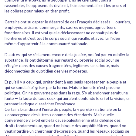
comprendre le pays. Ils le découpent. Ils ne cherchent plus à
rassembler, ils opposent, ils divisent, ils instrumentalisent les peurs et
les colères pour mieux en tirer profit.
Certains ont su capter le désarroi de ces Français déclassés — ouvriers,
employés, artisans, commerçants, cadres moyens, agriculteurs,
fonctionnaires. Il est vrai que le déclassement ne connaît plus de
frontières et c’est tout le corps social qui vacille, et avec lui, l’idée
même d’appartenir à la communauté nationale.
D’autres, qui se réclament encore de la justice, ont fini par en oublier la
substance. Ils ont détourné leur regard du progrès social pour se
réfugier dans des causes fragmentées, légitimes sans doute, mais
déconnectées du quotidien des vies modestes.
Et puis il y a ceux qui, prétendent à eux seuls représenter le peuple et
qui se sont laissé griser par la fureur. Mais le tumulte n’est pas une
politique. On ne gouverne pas dans la rage. S’y abandonner serait une
faute — la faute de tous ceux qui auraient confondu le cri et la vision, en
prenant le risque d’assécher l’espérance.
Certains brandissent l'unité du peuple, la « pureté » nationale ou la
« convergence des luttes » comme des étendards. Mais quelle
convergence y a-t-il entre la cause palestinienne et la défense des
droits fondamentaux, quand on bloque des amphithéâtres, quand on
veut interdire un chercheur d’expression, quand les réseaux sociaux se