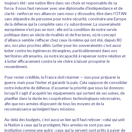
toujours été : une nation libre dans ses choix et responsable de sa
force. Il nous faut renouer avec une diplomatie d’indépendance et de
clarté : renforcer nos alliances sans nous y dissoudre, être dans l’OTAN
sans dépendre de personne pour notre sécurité, construire une Europe
de la défense qui la complète sans s’y subordonner. La souveraineté
européenne n’est pas un mot : elle est la condition de notre survie
politique dans un siècle de rivalités et de fractures, où le concept
d’alliance semble s’effacer chez ceux-là même qui ont été, depuis 80
ans, nos plus proches alliés. Lutter pour les souverainetés c’est aussi
lutter contre les ingérences étrangères, particulièrement dans nos
territoires ultramarins, où notre incapacité à repenser notre relation et
à lutter efficacement contre la vie chère à laisser prospérer le
ressentiment.
Pour rester crédible, la France doit réarmer — non pour préparer la
guerre, mais pour l’éviter et garantir la paix. Cela suppose de consolider
notre industrie de défense, d’assumer la priorité que nous lui donnons
lorsqu’il s’agit d’acquérir les équipements qui sortent de ses usines, de
planifier dans la durée les coopérations technologiques nécessaires,
afin que nos armées disposent de tous les moyens et de la
reconnaissance qu’exigent leurs missions.
Au-delà des budgets, c’est aussi un lien qu’il faut retisser : celui qui unit
la Nation à ceux qui la protègent. Nos armées ne sont pas une
institution comme une autre ; ceux qui la servent sont prêts à payer de