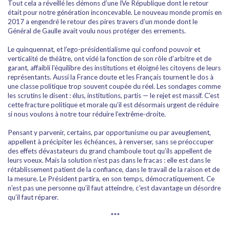
Tout cela a réveillé les démons d’une IVe République dont le retour
était pour notre génération inconcevable. Le nouveau monde promis en
2017 a engendré le retour des pires travers d’un monde dont le
Général de Gaulle avait voulu nous protéger des errements.
Le quinquennat, et l’ego-présidentialisme qui confond pouvoir et
verticalité de théâtre, ont vidé la fonction de son rôle d’arbitre et de
garant, affaibli l’équilibre des institutions et éloigné les citoyens de leurs
représentants. Aussi la France doute et les Français tournent le dos à
une classe politique trop souvent coupée du réel. Les sondages comme
les scrutins le disent : élus, institutions, partis — le rejet est massif. C’est
cette fracture politique et morale qu’il est désormais urgent de réduire
si nous voulons à notre tour réduire l’extrême-droite.
Pensant y parvenir, certains, par opportunisme ou par aveuglement,
appellent à précipiter les échéances, à renverser, sans se préoccuper
des effets dévastateurs du grand chamboule tout qu’ils appellent de
leurs voeux. Mais la solution n’est pas dans le fracas : elle est dans le
rétablissement patient de la confiance, dans le travail de la raison et de
la mesure. Le Président partira, en son temps, démocratiquement. Ce
n’est pas une personne qu’il faut atteindre, c’est davantage un désordre
qu’il faut réparer.
***