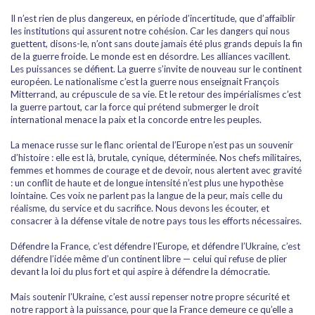
Il n’est rien de plus dangereux, en période d’incertitude, que d’affaiblir
les institutions qui assurent notre cohésion. Car les dangers qui nous
guettent, disons-le, n’ont sans doute jamais été plus grands depuis la fin
de la guerre froide. Le monde est en désordre. Les alliances vacillent.
Les puissances se défient. La guerre s’invite de nouveau sur le continent
européen. Le nationalisme c’est la guerre nous enseignait François
Mitterrand, au crépuscule de sa vie. Et le retour des impérialismes c’est
la guerre partout, car la force qui prétend submerger le droit
international menace la paix et la concorde entre les peuples.
La menace russe sur le flanc oriental de l’Europe n’est pas un souvenir
d’histoire : elle est là, brutale, cynique, déterminée. Nos chefs militaires,
femmes et hommes de courage et de devoir, nous alertent avec gravité
: un conflit de haute et de longue intensité n’est plus une hypothèse
lointaine. Ces voix ne parlent pas la langue de la peur, mais celle du
réalisme, du service et du sacrifice. Nous devons les écouter, et
consacrer à la défense vitale de notre pays tous les efforts nécessaires.
Défendre la France, c’est défendre l’Europe, et défendre l’Ukraine, c’est
défendre l’idée même d’un continent libre — celui qui refuse de plier
devant la loi du plus fort et qui aspire à défendre la démocratie.
Mais soutenir l’Ukraine, c’est aussi repenser notre propre sécurité et
notre rapport à la puissance, pour que la France demeure ce qu’elle a