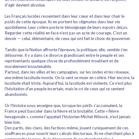
d'agir devient absolue.
Les Français lucides ressentent dans leur cœur et dans leur chair le
poids de cette époque. Ils en portent les stigmates dans leur vie
quotidienne. Leur colère porte le témoignage de leurs espoirs déçus.
Regarder cette réalité en face n'est pas un acte de courage. C’est un
devoir — celui, élémentaire, de ceux qui ont fait le choix de gouverner.
Tandis que la Nation affronte l'épreuve, la politique, elle, semble s'en
détourner. Il y a dans ce divorce grandissant entre le peuple et ses
représentants quelque chose de profondément troublant et de
moralement insoutenable.
Partout, dans les villes et les campagnes, sur les ondes et les réseaux,
une même lassitude monte. On la sent se muer en colère. Hier encore, la
lassitude était triste. Aujourd’hui, la lassitude est violente. Ce n'est plus
l'hésitation d'un peuple incertain, mais le cri de ceux qui se sentent
abandonnés.
Or l’histoire nous enseigne que, lorsque les périls s'accumulent, la
France peut basculer dans la fièvre et la brutalité. Cette « fièvre
hexagonale », comme l'appelait l’historien Michel Winock, n'est jamais
bien loin.
Des partis, des clans, des factions même, jouent cyniquement de ces
souffrances pour nourrir leurs calculs électoraux. Ils ne cherchent plus à