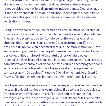
Cette transition appelle aussi une stratégie énergétique à long terme.
Elle repose sur la complémentarité du nucléaire et des énergies
renouvelables, deux piliers d’une même indépendance. C’est ainsi que la
France redeviendra une nation d’équilibre : indépendante, écologique,
et capable de répondre à ses besoins sans compromettre ceux des
générations futures.
Chaque effort consenti pour le climat doit être un effort pour l’emploi,
pour la vie locale, pour le lien social. Aucun territoire ne doit être laissé
à l’écart. Une planification territoriale conduite avec les élus et les
citoyens doit donner un sens concret à la transformation. Elle doit
présider à un nouvel élan décentralisateur, à une mobilisation de l’Etat,
se traduisant par une ambitieuse politique de déconcentration. Les élus
des collectivités ont besoin d’un statut qui les définisse et les
reconnaisse dans leurs missions et d’interlocuteurs attentifs au sein des
administrations centrales et déconcentrées qui les accompagnent dans
leurs projets. Car la transition écologique ne doit pas opposer les
territoires aux métropoles, l’industrie à l’environnement, le présent à
l’avenir. Elle doit les réconcilier dans un même projet de civilisation.
L’écologie comme grande cause du siècle, ne peut pas être punitive. Elle
ne saurait culpabiliser les plus vulnérables. Elle aspire à être populaire,
fraternelle, enracinée dans le réel. Elle aussi doit rassembler. Car
protéger la planète, c’est protéger la vie ; c’est défendre la France telle
que nous voulons la transmettre — une France souveraine, attentive à la