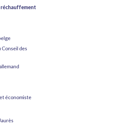
le réchauffement
belge
u Conseil des
 allemand
» et économiste
Jaurès