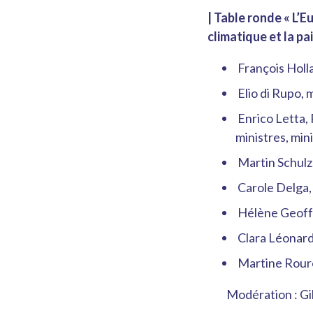
| Table ronde « L’E
climatique et la pai
François Holl
Elio di Rupo, 
Enrico Letta, 
ministres, min
Martin Schulz
Carole Delga, 
Hélène Geoffr
Clara Léonard,
Martine Roure
Modération : Gille