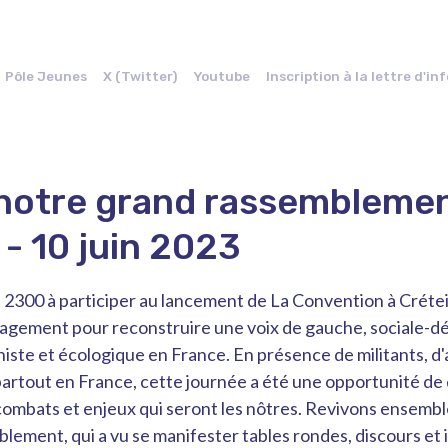
Pôle Jeunes
X (Twitter)
Youtube
Inscription à la lettre d'i
notre grand rassembleme
- 10 juin 2023
 2300 à participer au lancement de La Convention à Créteil
agement pour reconstruire une voix de gauche, sociale-d
iste et écologique en France. En présence de militants, d
partout en France, cette journée a été une opportunité d
 combats et enjeux qui seront les nôtres. Revivons ensemb
lement, qui a vu se manifester tables rondes, discours et 