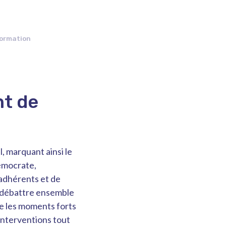
nformation
nt de
, marquant ainsi le
émocrate,
'adhérents et de
e débattre ensemble
le les moments forts
interventions tout