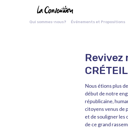
Qui sommes-nous?
Événements et Propositions
Revivez 
CRÉTEIL 
Nous étions plus de
début de notre eng
républicaine, human
citoyens venus de 
et de souligner les
de ce grand rassemb