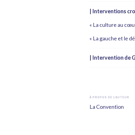
| Interventions cr
« La culture au cœu
« La gauche et le d
| Intervention de 
À PROPOS DE L'AUTEUR
La Convention