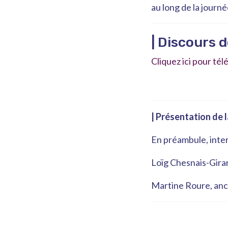
au long de la journé
| Discours 
Cliquez ici pour té
| Présentation de 
En préambule, inter
Loïg Chesnais-Girar
Martine Roure, anc